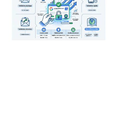
Gérer l’absence de local physique avec les
zones de chalandise
Les prestataires à domicile n’ont pas besoin d’adresse
publique. Google permet de
définir un périmètre
d’intervention précis
.
Sélectionnez vos villes ou codes postaux cibles
. Cela
évite de tromper les utilisateurs trop éloignés.
Votre
visibilité reste intacte
. L’adresse est simplement
cachée.
Méthode de
Niveau de
Délai estimé
Avantage